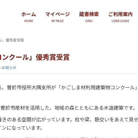
ホーム
マイページ
蔵書検索
ご利用案内
HOME
MY PAGE
OPAC
USER GUIDE
ル」優秀賞受賞
コンクール」優秀賞受賞
:
お知らせ
る、曽於市役所大隅支所が「かごしま材利用建築物コンクール
に曽於市産材を活用した、地域の森とともにある木造建築です。
着きのある空間が広がっています。柱や梁、筋交いをあえて見
インになっています。