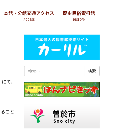
本館・分館交通アクセス
歴史民俗資料館
ACCESS
HISTORY
検
索:
」にて、
せること